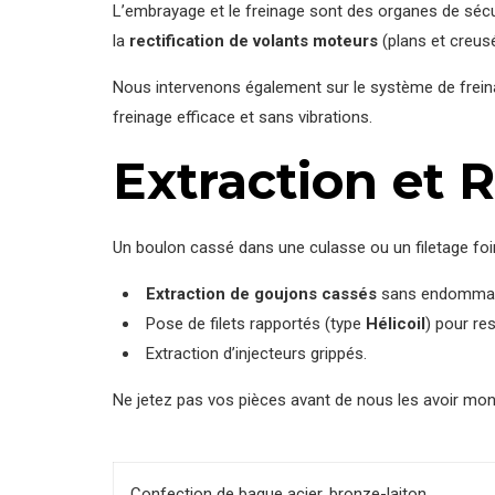
L’embrayage et le freinage sont des organes de sécur
la
rectification de volants moteurs
(plans et creus
Nous intervenons également sur le système de freinag
freinage efficace et sans vibrations.
Extraction et 
Un boulon cassé dans une culasse ou un filetage foiré
Extraction de goujons cassés
sans endommager
Pose de filets rapportés (type
Hélicoil
) pour re
Extraction d’injecteurs grippés.
Ne jetez pas vos pièces avant de nous les avoir mo
Confection de bague acier, bronze-laiton