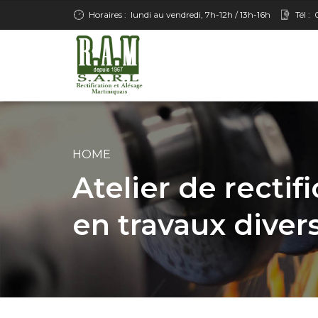
Horaires :
lundi au vendredi, 7h-12h / 13h-16h
Tél :
HOME
Atelier de rectif
en travaux diver